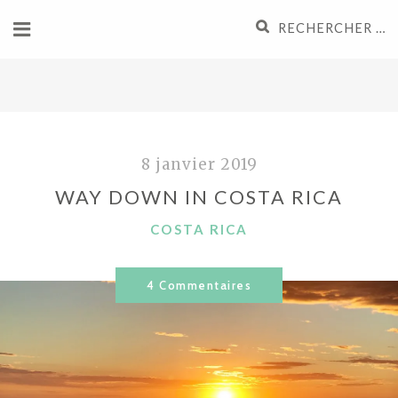
Aller
Recherche
au
pour
contenu
:
8 janvier 2019
WAY DOWN IN COSTA RICA
CATÉGORIES
COSTA RICA
4 Commentaires