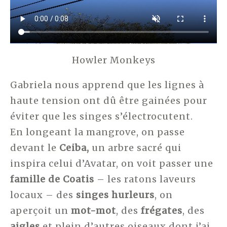
Howler Monkeys
Gabriela nous apprend que les lignes à
haute tension ont dû être gainées pour
éviter que les singes s’électrocutent.
En longeant la mangrove, on passe
devant le
Ceiba,
un arbre sacré qui
inspira celui d’Avatar, on voit passer une
famille de Coatis
– les ratons laveurs
locaux – des
singes hurleurs
, on
aperçoit un
mot-mot
, des
frégates
, des
aigles
et plein d’autres oiseaux dont j’ai