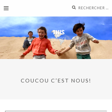
Aller
Recherche
au
pour
contenu
:
COUCOU C’EST NOUS!