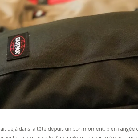
tait déjà dans la tête depuis un bon moment, bien rangée 
», juste à côté de celle d’être pilote de chasse (mais sans m