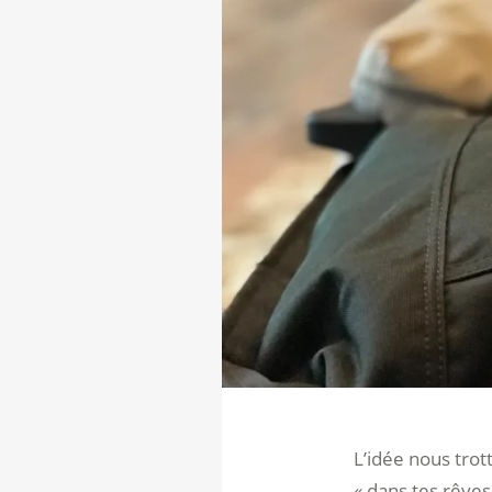
L’idée nous trot
« dans tes rêves 