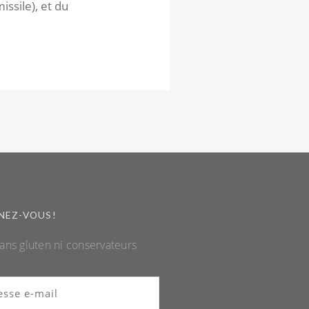
issile), et du
NEZ-VOUS!
sans gluten ni conservateurs
se