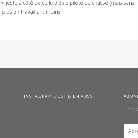
», juste à côté de celle d’être pilote de chasse (mais sans m
 plus en travaillant moins.
INSTAGRAM C’EST BIEN AUSSI
ABON
C'est 
Adres
e-