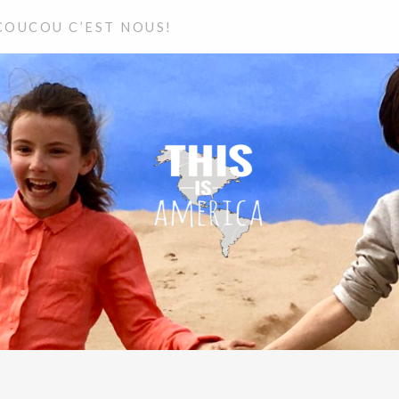
LIER
COUCOU C’EST NOUS!
NU
ANT